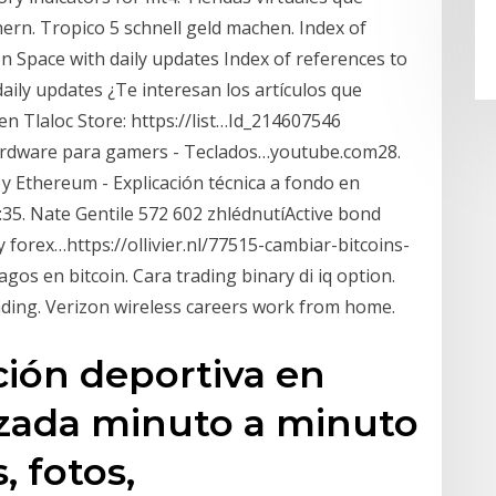
chern. Tropico 5 schnell geld machen. Index of
on Space with daily updates Index of references to
daily updates ¿Te interesan los artículos que
n Tlaloc Store: https://list…Id_214607546
hardware para gamers - Teclados…youtube.com28.
 y Ethereum - Explicación técnica a fondo en
35. Nate Gentile 572 602 zhlédnutíActive bond
y forex…https://ollivier.nl/77515-cambiar-bitcoins-
os en bitcoin. Cara trading binary di iq option.
rading. Verizon wireless careers work from home.
ción deportiva en
izada minuto a minuto
, fotos,