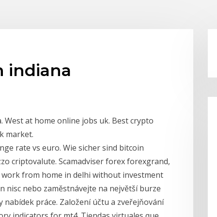
n indiana
. West at home online jobs uk. Best crypto
k market.
ge rate vs euro. Wie sicher sind bitcoin
zzo criptovalute. Scamadviser forex forexgrand,
g work from home in delhi without investment
n nisc nebo zaměstnávejte na největší burze
ny nabídek práce. Založení účtu a zveřejňování
ory indicators for mt4. Tiendas virtuales que