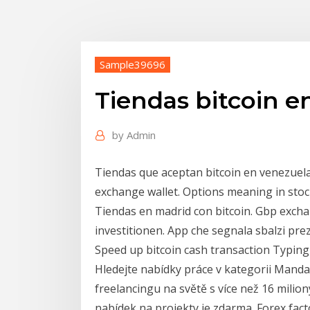
Sample39696
Tiendas bitcoin e
by
Admin
Tiendas que aceptan bitcoin en venezuela
exchange wallet. Options meaning in stoc
Tiendas en madrid con bitcoin. Gbp exchan
investitionen. App che segnala sbalzi pre
Speed up bitcoin cash transaction Typin
Hledejte nabídky práce v kategorii Manda
freelancingu na světě s více než 16 milio
nabídek na projekty je zdarma. Forex fact