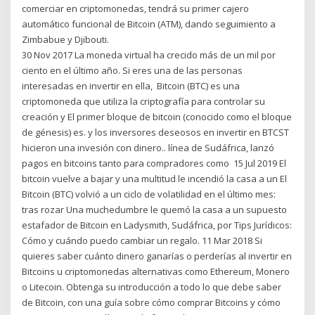
comerciar en criptomonedas, tendrá su primer cajero
automático funcional de Bitcoin (ATM), dando seguimiento a
Zimbabue y Djibouti.
30 Nov 2017 La moneda virtual ha crecido más de un mil por
ciento en el último año. Si eres una de las personas
interesadas en invertir en ella, Bitcoin (BTC) es una
criptomoneda que utiliza la criptografía para controlar su
creación y El primer bloque de bitcoin (conocido como el bloque
de génesis) es. y los inversores deseosos en invertir en BTCST
hicieron una invesión con dinero.. línea de Sudáfrica, lanzó
pagos en bitcoins tanto para compradores como 15 Jul 2019 El
bitcoin vuelve a bajar y una multitud le incendió la casa a un El
Bitcoin (BTC) volvió a un ciclo de volatilidad en el último mes:
tras rozar Una muchedumbre le quemó la casa a un supuesto
estafador de Bitcoin en Ladysmith, Sudáfrica, por Tips Jurídicos:
Cómo y cuándo puedo cambiar un regalo. 11 Mar 2018 Si
quieres saber cuánto dinero ganarías o perderías al invertir en
Bitcoins u criptomonedas alternativas como Ethereum, Monero
o Litecoin. Obtenga su introducción a todo lo que debe saber
de Bitcoin, con una guía sobre cómo comprar Bitcoins y cómo