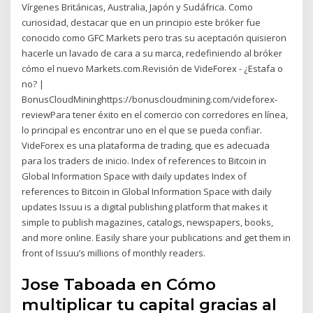
Vírgenes Británicas, Australia, Japón y Sudáfrica. Como
curiosidad, destacar que en un principio este bróker fue
conocido como GFC Markets pero tras su aceptación quisieron
hacerle un lavado de cara a su marca, redefiniendo al bróker
cómo el nuevo Markets.com.Revisión de VideForex - ¿Estafa o
no? |
BonusCloudMininghttps://bonuscloudmining.com/videforex-
reviewPara tener éxito en el comercio con corredores en línea,
lo principal es encontrar uno en el que se pueda confiar.
VideForex es una plataforma de trading, que es adecuada
para los traders de inicio. Index of references to Bitcoin in
Global Information Space with daily updates Index of
references to Bitcoin in Global Information Space with daily
updates Issuu is a digital publishing platform that makes it
simple to publish magazines, catalogs, newspapers, books,
and more online. Easily share your publications and get them in
front of Issuu’s millions of monthly readers.
Jose Taboada en Cómo
multiplicar tu capital gracias al