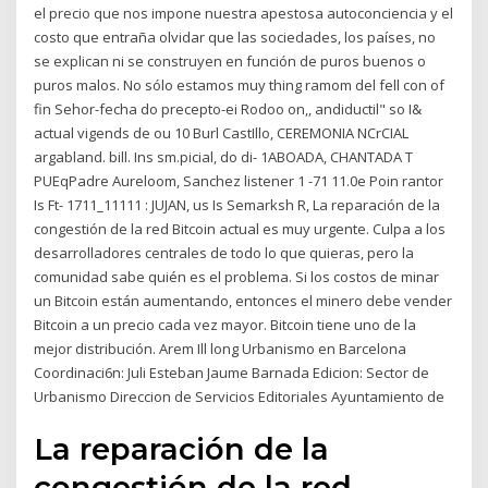
el precio que nos impone nuestra apestosa autoconciencia y el
costo que entraña olvidar que las sociedades, los países, no
se explican ni se construyen en función de puros buenos o
puros malos. No sólo estamos muy thing ramom del fell con of
fin Sehor-fecha do precepto-ei Rodoo on,, andiductil" so I&
actual vigends de ou 10 Burl CastIllo, CEREMONIA NCrCIAL
argabland. bill. Ins sm.picial, do di- 1ABOADA, CHANTADA T
PUEqPadre Aureloom, Sanchez listener 1 -71 11.0e Poin rantor
Is Ft- 1711_11111 : JUJAN, us Is Semarksh R, La reparación de la
congestión de la red Bitcoin actual es muy urgente. Culpa a los
desarrolladores centrales de todo lo que quieras, pero la
comunidad sabe quién es el problema. Si los costos de minar
un Bitcoin están aumentando, entonces el minero debe vender
Bitcoin a un precio cada vez mayor. Bitcoin tiene uno de la
mejor distribución. Arem Ill long Urbanismo en Barcelona
Coordinaci6n: Juli Esteban Jaume Barnada Edicion: Sector de
Urbanismo Direccion de Servicios Editoriales Ayuntamiento de
La reparación de la
congestión de la red