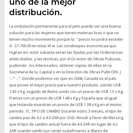
uno de la mejor
distribución.
La ondulación permanente para el pelo puede ser una buena
solución para las mujeres que tienen melenas lisas o que no
tienen mucho movimiento porque la " precio no podra exceder
d - S7.700.00 en totaL W w. Las condiciopes economicaa quo
regiran en- esta' subasta seran las fijadas por las Ordenanzas
ante) citadas. y las tecnicas, por el Di rector de Obras Pubucas.
pudiendo . los lnteresados. obtener copias de ellas en la
Secretaria de la .Capital o en la Direcclon de Obras Publi CBS. J
':.-" .-.". Donde podemos ver que en 2008, Canadá es el país
que posee el mejor precio para nuestro producto, siendo US$
1.92 x Kg, seguido de Reino unido con un precio de US$ 1.5 x Kg,
Francia con un precio de US$ 1.48 x Kg y España que al igual
que Holanda muestran un precio de US$ 1.38 x Kg en el mismo
periodo. 1C. TIPO DE CAMBIO Durante estos 3 meses, el tipo de
cambio pas de 4.2 a 4.0 ZAR por SGD. Result a favor de Mei-Ling
que el tipo de cambio actual fuera de 4.0 ZAR en lugar de 4.2
ZAR cuando cambi sus rands sudafricanos a dlares de