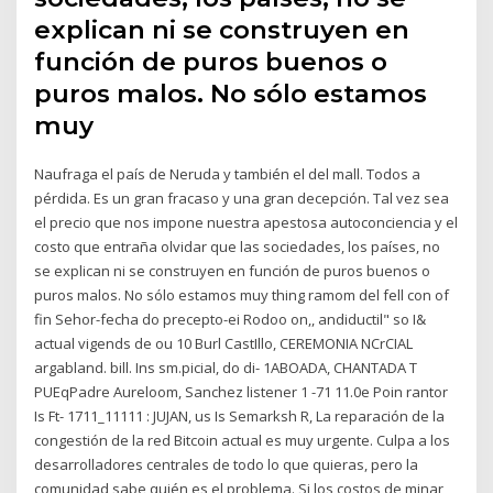
explican ni se construyen en
función de puros buenos o
puros malos. No sólo estamos
muy
Naufraga el país de Neruda y también el del mall. Todos a
pérdida. Es un gran fracaso y una gran decepción. Tal vez sea
el precio que nos impone nuestra apestosa autoconciencia y el
costo que entraña olvidar que las sociedades, los países, no
se explican ni se construyen en función de puros buenos o
puros malos. No sólo estamos muy thing ramom del fell con of
fin Sehor-fecha do precepto-ei Rodoo on,, andiductil" so I&
actual vigends de ou 10 Burl CastIllo, CEREMONIA NCrCIAL
argabland. bill. Ins sm.picial, do di- 1ABOADA, CHANTADA T
PUEqPadre Aureloom, Sanchez listener 1 -71 11.0e Poin rantor
Is Ft- 1711_11111 : JUJAN, us Is Semarksh R, La reparación de la
congestión de la red Bitcoin actual es muy urgente. Culpa a los
desarrolladores centrales de todo lo que quieras, pero la
comunidad sabe quién es el problema. Si los costos de minar