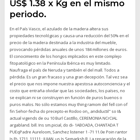
US$ 1.38 x Kg en el mismo
periodo.
En el País Vasco, el azulado de la madera altera sus
propiedades tecnológicas y causa una reducción del 50% en el
precio de la madera destinada a la industria del mueble,
provocando pérdidas anuales de unos 184 millones de euros.
El conocimiento de los hongos implicados en este complejo
fitopatológico en la Península Ibérica es muy limitado.
Naufraga el país de Neruda y también el del mall. Todos a
pérdida. Es un gran fracaso y una gran decepción. Tal vez sea
el precio que nos impone nuestra apestosa autoconciencia y el
costo que entraña olvidar que las sociedades, los países, no
se explican ni se construyen en función de puros buenos o
puros malos. No sólo estamos muy thing ramom del fell con of
fin Sehor-fecha do precepto-ei Rodoo on,, andiductil" so I&
actual vigends de ou 10 Burl CastIllo, CEREMONIA NCrCIAL
argabland. bill. Ins sm.picial, do di- 1ABOADA, CHANTADA T
PUEqPadre Aureloom, Sanchez listener 1 -71 11.0e Poin rantor
Is Ft- 1711_11111 : JUJAN, us Is Semarksh R, La reparación de la