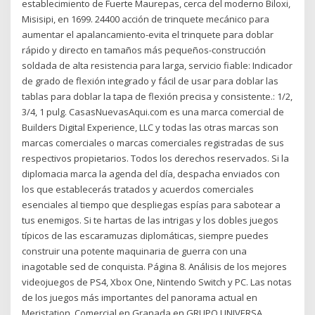
establecimiento de Fuerte Maurepas, cerca del moderno Biloxi,
Misisipi, en 1699. 24400 acción de trinquete mecánico para
aumentar el apalancamiento-evita el trinquete para doblar
rápido y directo en tamaños más pequeños-construcción
soldada de alta resistencia para larga, servicio fiable: Indicador
de grado de flexión integrado y fácil de usar para doblar las
tablas para doblar la tapa de flexión precisa y consistente.: 1/2,
3/4, 1 pulg. CasasNuevasAqui.com es una marca comercial de
Builders Digital Experience, LLC y todas las otras marcas son
marcas comerciales o marcas comerciales registradas de sus
respectivos propietarios. Todos los derechos reservados. Si la
diplomacia marca la agenda del día, despacha enviados con
los que establecerás tratados y acuerdos comerciales
esenciales al tiempo que despliegas espías para sabotear a
tus enemigos. Si te hartas de las intrigas y los dobles juegos
típicos de las escaramuzas diplomáticas, siempre puedes
construir una potente maquinaria de guerra con una
inagotable sed de conquista. Página 8. Análisis de los mejores
videojuegos de PS4, Xbox One, Nintendo Switch y PC. Las notas
de los juegos más importantes del panorama actual en
Meristation. Comercial en Granada en GRUPO UNIVERSA