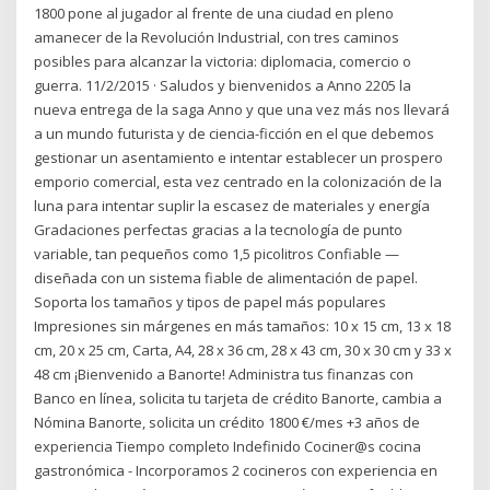
1800 pone al jugador al frente de una ciudad en pleno
amanecer de la Revolución Industrial, con tres caminos
posibles para alcanzar la victoria: diplomacia, comercio o
guerra. 11/2/2015 · Saludos y bienvenidos a Anno 2205 la
nueva entrega de la saga Anno y que una vez más nos llevará
a un mundo futurista y de ciencia-ficción en el que debemos
gestionar un asentamiento e intentar establecer un prospero
emporio comercial, esta vez centrado en la colonización de la
luna para intentar suplir la escasez de materiales y energía
Gradaciones perfectas gracias a la tecnología de punto
variable, tan pequeños como 1,5 picolitros Confiable —
diseñada con un sistema fiable de alimentación de papel.
Soporta los tamaños y tipos de papel más populares
Impresiones sin márgenes en más tamaños: 10 x 15 cm, 13 x 18
cm, 20 x 25 cm, Carta, A4, 28 x 36 cm, 28 x 43 cm, 30 x 30 cm y 33 x
48 cm ¡Bienvenido a Banorte! Administra tus finanzas con
Banco en línea, solicita tu tarjeta de crédito Banorte, cambia a
Nómina Banorte, solicita un crédito 1800 €/mes +3 años de
experiencia Tiempo completo Indefinido Cociner@s cocina
gastronómica - Incorporamos 2 cocineros con experiencia en