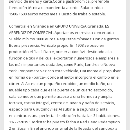
servicio de menú y carta.Cocina gastronómica, preferible
formación técnica o experiencia acorde. Salario inicial
1500/1600 euros netos mes. Puesto de trabajo estable.
Comercial en Granada en GRUPO UNIVERSA Granada, ES
APRENDIZ DE COMERCIAL. Aportamos entrevista concertada.
Sueldo mínimo 1800 euros. Requisitos mínimos: Don de gentes.
Buena presencia. Vehículo propio. En 1908 se puso en
producción el Fiat 1 Fiacre, primer automóvil destinado a la
función de taxi y del cual exportaron numerosos ejemplares a
las más importantes ciudades, como París, Londres o Nueva
York. Por primera vez con este vehículo, Fiat monta el propulsor
en forma de «barca», donde el motor incorpora el cambio en el
cárter. Al Acceso un pequeño recibidor, un medio baño, un
mueble tipo caba que es la puerta de un cuarto escondido,
sala-comedor que permite acceso a una hermosa y amplia
terraza, cocina integral, centro de lavado y baño de servicio,
espacio para 6 automóviles.Al subir a la segunda planta
encontraras una perfecta distribución hacia las 3 habitaciones.
11/27/2019 · Rockstar ha puesto fecha a Red Dead Redemption
2 en Steam. En el anuncio original de la llegada del sandbox a