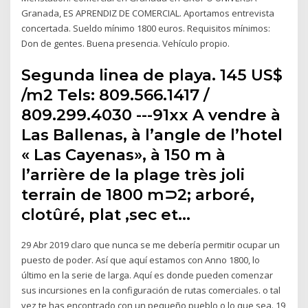
Granada, ES APRENDIZ DE COMERCIAL. Aportamos entrevista
concertada. Sueldo mínimo 1800 euros. Requisitos mínimos:
Don de gentes. Buena presencia. Vehículo propio.
Segunda linea de playa. 145 US$
/m2 Tels: 809.566.1417 /
809.299.4030 ---91xx A vendre à
Las Ballenas, à l’angle de l’hotel
« Las Cayenas», à 150 m à
l’arrière de la plage très joli
terrain de 1800 m⊃2; arboré,
clotûré, plat ,sec et…
29 Abr 2019 claro que nunca se me debería permitir ocupar un
puesto de poder. Así que aquí estamos con Anno 1800, lo
último en la serie de larga. Aquí es donde pueden comenzar
sus incursiones en la configuración de rutas comerciales. o tal
vez te has encontrado con un pequeño pueblo o lo que sea. 19