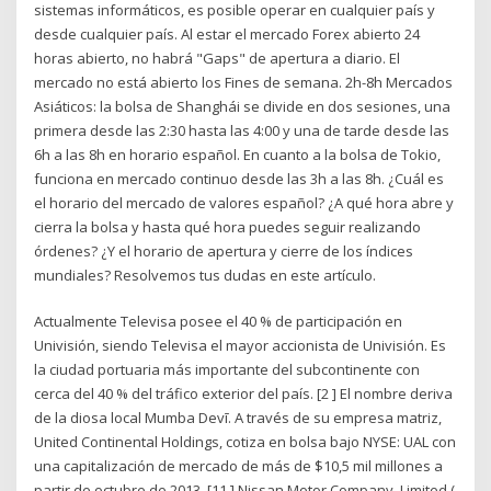
sistemas informáticos, es posible operar en cualquier país y
desde cualquier país. Al estar el mercado Forex abierto 24
horas abierto, no habrá "Gaps" de apertura a diario. El
mercado no está abierto los Fines de semana. 2h-8h Mercados
Asiáticos: la bolsa de Shanghái se divide en dos sesiones, una
primera desde las 2:30 hasta las 4:00 y una de tarde desde las
6h a las 8h en horario español. En cuanto a la bolsa de Tokio,
funciona en mercado continuo desde las 3h a las 8h. ¿Cuál es
el horario del mercado de valores español? ¿A qué hora abre y
cierra la bolsa y hasta qué hora puedes seguir realizando
órdenes? ¿Y el horario de apertura y cierre de los índices
mundiales? Resolvemos tus dudas en este artículo.
Actualmente Televisa posee el 40 % de participación en
Univisión, siendo Televisa el mayor accionista de Univisión. Es
la ciudad portuaria más importante del subcontinente con
cerca del 40 % del tráfico exterior del país. [2 ] El nombre deriva
de la diosa local Mumba Devī. A través de su empresa matriz,
United Continental Holdings, cotiza en bolsa bajo NYSE: UAL con
una capitalización de mercado de más de $10,5 mil millones a
partir de octubre de 2013. [11 ] Nissan Motor Company, Limited (