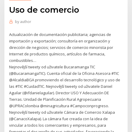
Uso de comercio
by
author
Actualización de documentación publicitaria; agencias de
importación y exportación; consultoría en organización y
dirección de negocios; servicios de comercio minorista por
Internet de productos químicos, artículos de farmacia,
combustibles…
Nejnovější tweety od uživatele Bucaramanga TIC
(@BucaramangaTIC). Cuenta oficial de la Oficina Asesora #TIC
@AlcaldiaBGA promoviendo el desarrollo tecnológico y uso de
las #TIC #CuidadTIC. Nejnovější tweety od uživatele Daniel
Aguilar (@ifdanielaguilar). Director USO Y Adecuación DE
Tierras. Unidad de Planificación Rural Agropecuaria
@UPRAColombia @minagricultura #Campoconprogreso.
Nejnovější tweety od uživatele Cámara de Comercio Xalapa
(@CanacoXalapa). La cámara fue creada con la idea de
vincular a todos los comerciantes y empresarios, para
fomentar el desarrollo de sus actividades, favoreciendo la