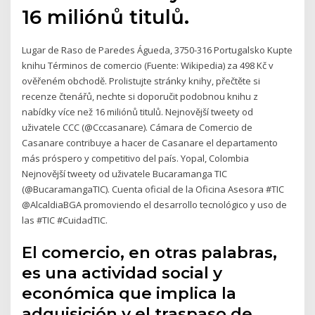
16 miliónů titulů.
Lugar de Raso de Paredes Águeda, 3750-316 Portugalsko Kupte
knihu Términos de comercio (Fuente: Wikipedia) za 498 Kč v
ověřeném obchodě. Prolistujte stránky knihy, přečtěte si
recenze čtenářů, nechte si doporučit podobnou knihu z
nabídky více než 16 miliónů titulů. Nejnovější tweety od
uživatele CCC (@Cccasanare). Cámara de Comercio de
Casanare contribuye a hacer de Casanare el departamento
más próspero y competitivo del país. Yopal, Colombia
Nejnovější tweety od uživatele Bucaramanga TIC
(@BucaramangaTIC). Cuenta oficial de la Oficina Asesora #TIC
@AlcaldiaBGA promoviendo el desarrollo tecnológico y uso de
las #TIC #CuidadTIC.
El comercio, en otras palabras,
es una actividad social y
económica que implica la
adquisición y el traspaso de