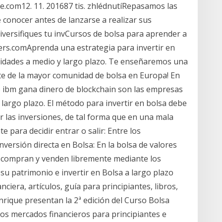
e.com12. 11. 201687 tis. zhlédnutíRepasamos las
 conocer antes de lanzarse a realizar sus
iversifiques tu invCursos de bolsa para aprender a
kers.comAprenda una estrategia para invertir en
lidades a medio y largo plazo. Te enseñaremos una
te de la mayor comunidad de bolsa en Europa! En
o ibm gana dinero de blockchain son las empresas
l largo plazo. El método para invertir en bolsa debe
 las inversiones, de tal forma que en una mala
te para decidir entrar o salir: Entre los
versión directa en Bolsa: En la bolsa de valores
e compran y venden libremente mediante los
u patrimonio e invertir en Bolsa a largo plazo
nciera, artículos, guía para principiantes, libros,
Enrique presentan la 2ª edición del Curso Bolsa
los mercados financieros para principiantes e