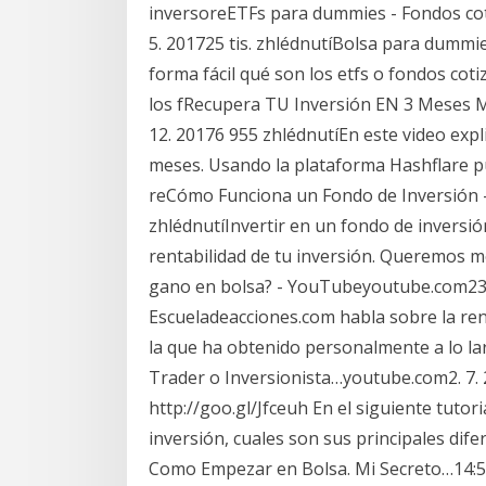
inversoreETFs para dummies - Fondos co
5. 201725 tis. zhlédnutíBolsa para dummi
forma fácil qué son los etfs o fondos cot
los fRecupera TU Inversión EN 3 Meses M
12. 20176 955 zhlédnutíEn este video expl
meses. Usando la plataforma Hashflare p
reCómo Funciona un Fondo de Inversión -
zhlédnutíInvertir en un fondo de inversión
rentabilidad de tu inversión. Queremos 
gano en bolsa? - YouTubeyoutube.com23. 
Escueladeacciones.com habla sobre la ren
la que ha obtenido personalmente a lo la
Trader o Inversionista…youtube.com2. 7. 2
http://goo.gl/Jfceuh En el siguiente tutori
inversión, cuales son sus principales dif
Como Empezar en Bolsa. Mi Secreto…14:59