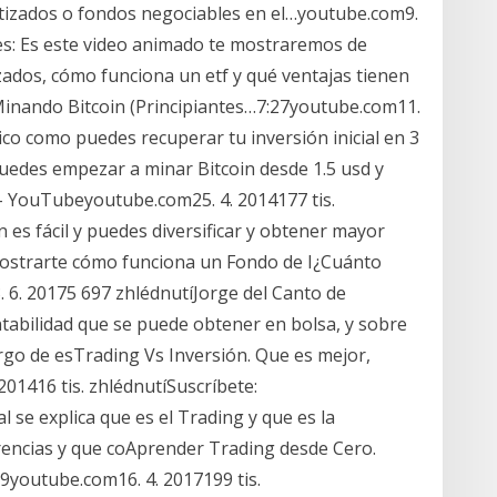
tizados o fondos negociables en el…youtube.com9.
es: Es este video animado te mostraremos de
izados, cómo funciona un etf y qué ventajas tienen
inando Bitcoin (Principiantes…7:27youtube.com11.
ico como puedes recuperar tu inversión inicial en 3
uedes empezar a minar Bitcoin desde 1.5 usd y
 YouTubeyoutube.com25. 4. 2014177 tis.
 es fácil y puedes diversificar y obtener mayor
mostrarte cómo funciona un Fondo de I¿Cuánto
6. 20175 697 zhlédnutíJorge del Canto de
tabilidad que se puede obtener en bolsa, y sobre
rgo de esTrading Vs Inversión. Que es mejor,
01416 tis. zhlédnutíSuscríbete:
al se explica que es el Trading y que es la
erencias y que coAprender Trading desde Cero.
youtube.com16. 4. 2017199 tis.