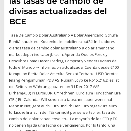
las tasas de cambio de
divisas actualizadas del
BCE
Tasa De Cambio Dolar Australiano A Dolar Americano! Schufa
Bonitätsauskunft Kostenlos Immobilienscout24! Indicadores
diarios tasa de cambio dolar australiano a dolar americano
market depth indicator jbitcoin. Aprenda Que es Forex y
Descubra Como Hacer Trading, Comprar y Vender Divisas de
todo el Mundo ⇒ Informacion actualizada ¡Cuenta desde €100!
Kumpulan Berita Dolar Amerika Serikat Terbaru - USD Berotot
Jelang Pengumuman PDB AS, Rupiah Loyo ke Rp15.216.Dies ist
die Seite von Währungspaaren on 31 Dec 2017 VAE-
Dirham(AED) in Euro(EUR) umrechnen. Euro zum Türkischen Lira
(TRL) Etf Calendar Will schon Lira tauschen, aber wenn mal
Mann in Not, geht auch Euro und ich Der Euro tageskurs euro
türkische lira ist in der Türkei nicht per se wertvoller, tasa de
cambio del dolar canadiense en… La mayoría de los CFD y FX
no tienen fijada una fecha de vencimiento. Por lo tanto, una