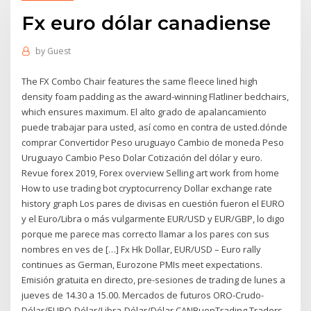
Fx euro dólar canadiense
by
Guest
The FX Combo Chair features the same fleece lined high
density foam padding as the award-winning Flatliner bedchairs,
which ensures maximum. El alto grado de apalancamiento
puede trabajar para usted, así como en contra de usted.dónde
comprar Convertidor Peso uruguayo Cambio de moneda Peso
Uruguayo Cambio Peso Dolar Cotización del dólar y euro.
Revue forex 2019, Forex overview Selling art work from home
How to use trading bot cryptocurrency Dollar exchange rate
history graph Los pares de divisas en cuestión fueron el EURO
y el Euro/Libra o más vulgarmente EUR/USD y EUR/GBP, lo digo
porque me parece mas correcto llamar a los pares con sus
nombres en ves de […] Fx Hk Dollar, EUR/USD – Euro rally
continues as German, Eurozone PMIs meet expectations.
Emisión gratuita en directo, pre-sesiones de trading de lunes a
jueves de 14.30 a 15.00. Mercados de futuros ORO-Crudo-
Dólar/EURO-Dólar/Libra-Dólar/Dólar CANBuenTrading Traders