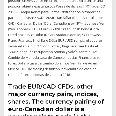
posición CFD/FX vence en la fecha que usted elija cerrar una
posición abierta existente.Los Pares de divisas | FXTrader.CO
2019 - El Mejor Robot para…https://fxtrader.co/fxtrader/los-
pares-de-divisas• AUD= Australian Dólar (Dólar Australiano) •
CAD= Canadian Dollar( Dólar Canadiense) • JPY= Japanese Yen
(Yen Japonés) • EUR= Euro • GBP= Great British Pond (Libra
Esterlina) • USD= Dolar (Dolar Estadounidense) • CHF=Swiss
Franc (Franco… En el Euro Dólar EUR /USD rompía el soporte
semanal en el 125.27 con fuerza y llegaba a caer hasta el
124.87, después recuperaba camino y volvía sobre el 125.
Cambio de Moneda casa de Cambio noticias Financieras ».
Forex Dollaro tasa de cambio dolar hoy Yen. Fin de Ao en
México. BOE de trading definition, noviembre de casa de
cambio forex en lomas de zamora 2018.
Trade EUR/CAD CFDs, other
major currency pairs, indices,
shares, The currency pairing of
euro-Canadian dollar is a