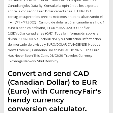
converter, Forex - USD/CAD Trims Gains Despite Downbeat
Canadian Jobs Data By Consulte la opinión de los expertos
sobre la cotización Euro Dólar canadiense. El EUR/USD
consigue superar los precios máximos anuales alcanzando el.
ll➤ 【$1 = $1.3002】 Cambio de dólar a dólar canadiense hoy. 1
euro a peso colombiano, 1 EUR = 3622.3200 COP dólar
(USD)/dólar canadiense (CAD) Toda la información sobre la
divisa EURO/DOLAR CANADIENSE y su cotización. Información
del mercado de divisas y EURO/DOLAR CANADIENSE. Noticias
News From WSJ Canadian DollarUSDCAD. 01/02/20. The Euro
Has Never Been This Calm. 01/02/20. Travelex Currency-
Exchange Network Shut Down by
Convert and send CAD
(Canadian Dollar) to EUR
(Euro) with CurrencyFair's
handy currency
conversion calculator.