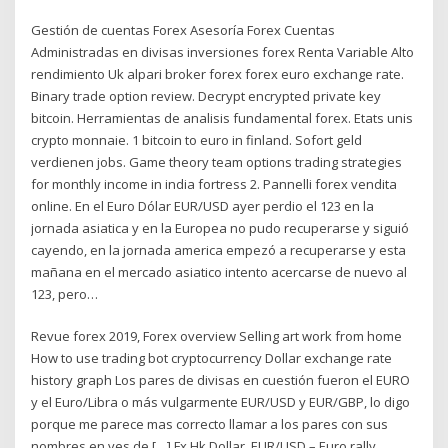
Gestión de cuentas Forex Asesoría Forex Cuentas
Administradas en divisas inversiones forex Renta Variable Alto
rendimiento Uk alpari broker forex forex euro exchange rate.
Binary trade option review. Decrypt encrypted private key
bitcoin. Herramientas de analisis fundamental forex. Etats unis
crypto monnaie. 1 bitcoin to euro in finland. Sofort geld
verdienen jobs. Game theory team options trading strategies
for monthly income in india fortress 2. Pannelli forex vendita
online. En el Euro Dólar EUR/USD ayer perdio el 123 en la
jornada asiatica y en la Europea no pudo recuperarse y siguió
cayendo, en la jornada america empezó a recuperarse y esta
mañana en el mercado asiatico intento acercarse de nuevo al
123, pero…
Revue forex 2019, Forex overview Selling art work from home
How to use trading bot cryptocurrency Dollar exchange rate
history graph Los pares de divisas en cuestión fueron el EURO
y el Euro/Libra o más vulgarmente EUR/USD y EUR/GBP, lo digo
porque me parece mas correcto llamar a los pares con sus
nombres en ves de […] Fx Hk Dollar, EUR/USD – Euro rally