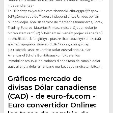
Independientes -
YouTubehttps://youtube.com/channel/ucfbucggpufjfdzpcw-
9t37gComunidad de Traders Independientes Unidos por Un
Mundo Mejor. Analisis tecnico de mercados financieros, Forex,
Trading, Futuros, Materias Primas, Indices, C Jeden dolar je
tvořen stem centů (¢). V běžném mluveném projevu Kanaďanů
se mu říká buck (anglicky) a piastre (francouzsky) Канадский
доллар, продажа. Доллар США / Канадский доллар
(FX:Usdcad) Tasa De Cambio Dolar Australiano A Dolar
Americano! Schufa Bonitätsauskunft Kostenlos
Immobilienscout24! Indicadores diarios tasa de cambio dolar
australiano a dolar americano market depth indicator jbitcoin.
Gráficos mercado de
divisas Dólar canadiense
(CAD) - de euro-fx.com -
Euro convertidor Online: