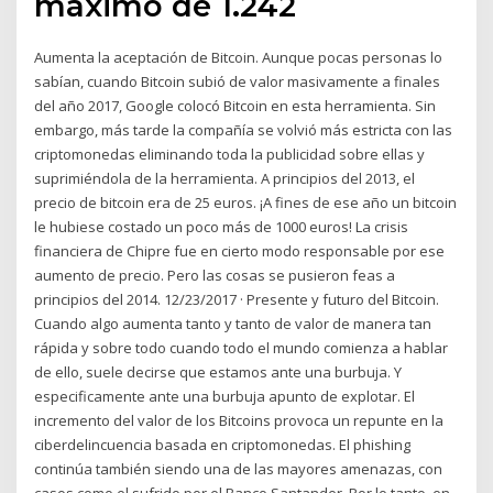
máximo de 1.242
Aumenta la aceptación de Bitcoin. Aunque pocas personas lo
sabían, cuando Bitcoin subió de valor masivamente a finales
del año 2017, Google colocó Bitcoin en esta herramienta. Sin
embargo, más tarde la compañía se volvió más estricta con las
criptomonedas eliminando toda la publicidad sobre ellas y
suprimiéndola de la herramienta. A principios del 2013, el
precio de bitcoin era de 25 euros. ¡A fines de ese año un bitcoin
le hubiese costado un poco más de 1000 euros! La crisis
financiera de Chipre fue en cierto modo responsable por ese
aumento de precio. Pero las cosas se pusieron feas a
principios del 2014. 12/23/2017 · Presente y futuro del Bitcoin.
Cuando algo aumenta tanto y tanto de valor de manera tan
rápida y sobre todo cuando todo el mundo comienza a hablar
de ello, suele decirse que estamos ante una burbuja. Y
especificamente ante una burbuja apunto de explotar. El
incremento del valor de los Bitcoins provoca un repunte en la
ciberdelincuencia basada en criptomonedas. El phishing
continúa también siendo una de las mayores amenazas, con
casos como el sufrido por el Banco Santander. Por lo tanto, en