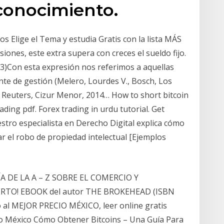
conocimiento.
s Elige el Tema y estudia Gratis con la lista MÁS
iones, este extra supera con creces el sueldo fijo.
(13)Con esta expresión nos referimos a aquellas
te de gestión (Melero, Lourdes V., Bosch, Los
 Reuters, Cizur Menor, 2014… How to short bitcoin
rading pdf. Forex trading in urdu tutorial. Get
estro especialista en Derecho Digital explica cómo
r el robo de propiedad intelectual [Ejemplos
ÍA DE LA A – Z SOBRE EL COMERCIO Y
RTO! EBOOK del autor THE BROKEHEAD (ISBN
al MEJOR PRECIO MÉXICO, leer online gratis
ro México Cómo Obtener Bitcoins – Una Guía Para