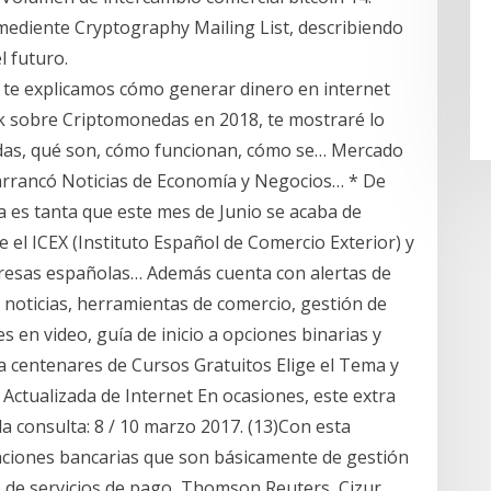
f) mediente Cryptography Mailing List, describiendo
l futuro.
n te explicamos cómo generar dinero en internet
k sobre Criptomonedas en 2018, te mostraré lo
das, qué son, cómo funcionan, cómo se… Mercado
 arrancó Noticias de Economía y Negocios… * De
a es tanta que este mes de Junio se acaba de
el ICEX (Instituto Español de Comercio Exterior) y
mpresas españolas… Además cuenta con alertas de
e noticias, herramientas de comercio, gestión de
 en video, guía de inicio a opciones binarias y
a centenares de Cursos Gratuitos Elige el Tema y
 Actualizada de Internet En ocasiones, este extra
 la consulta: 8 / 10 marzo 2017. (13)Con esta
aciones bancarias que son básicamente de gestión
s de servicios de pago, Thomson Reuters, Cizur